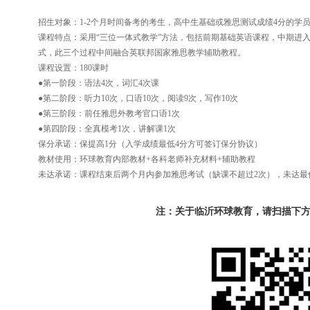
招生对象：1-2个月时间备考的考生，高中生基础或雅思测试成绩4分的
课程特点：采用“三位一体式教学”方法，包括前期基础英语课程，中期进
式，此三个过程中间融合英联邦国家雅思教学辅助教程。
课程设置：180课时
●第一阶段：语法4次，词汇4次课
●第二阶段：听力10次，口语10次，阅读9次，写作10次
●第三阶段：前任雅思外教考官口语1次
●第四阶段：全真模考1次，讲解课1次
保分承诺：保提高1分（入学成绩最低4分方可签订保分协议）
教材使用：环球教育内部教材+各科老师补充材料+辅助教程
未达承诺：课程结束后两个月内参加雅思考试（缺课不超过2次），未达最
注：关于临沂环球教育，请扫描下