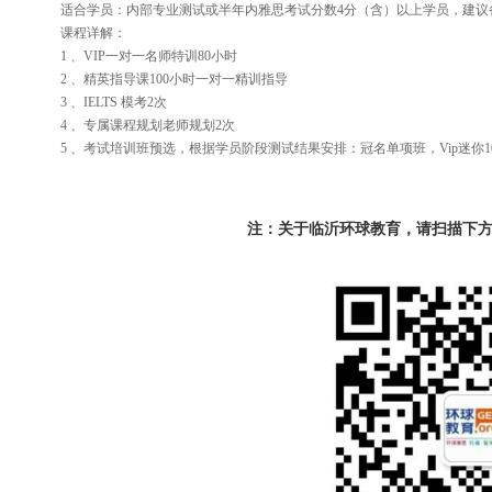
适合学员：内部专业测试或半年内雅思考试分数4分（含）以上学员，建议备
课程详解：
1 、VIP一对一名师特训80小时
2 、精英指导课100小时一对一精训指导
3 、IELTS 模考2次
4 、专属课程规划老师规划2次
5 、考试培训班预选，根据学员阶段测试结果安排：冠名单项班，Vip迷你1
注：关于临沂环球教育，请扫描下