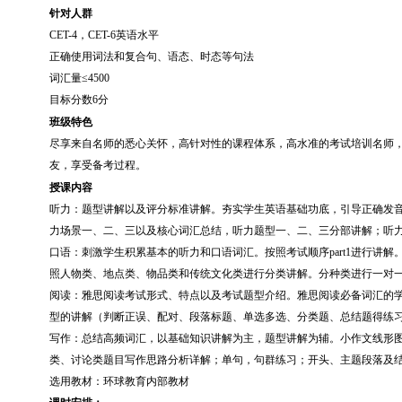
针对人群
CET-4，CET-6英语水平
正确使用词法和复合句、语态、时态等句法
词汇量
≤4500
目标分数
6
分
班级特色
尽享来自名师的悉心关怀
，
高针对性的课程体系，高水准的考试培训名师
友，享受备考过程。
授课内容
听力：题型讲解以及评分标准讲解。夯实学生英语基础功底，引导正确发
力场景一、二、三以及核心词汇总结，听力题型一、二、三分部讲解；听
口语：刺激学生积累基本的听力和口语词汇。按照考试顺序
part1进行讲解
照人物类、地点类、物品类和传统文化类进行分类讲解。分种类进行一对
阅读：雅思阅读考试形式、特点以及考试题型介绍。雅思阅读必备词汇的
型的讲解（判断正误、配对、段落标题、单选多选、分类题、总结题得练
写作：总结高频词汇，以基础知识讲解为主，题型讲解为辅。小作文线形
类、讨论类题目写作思路分析详解；单句，句群练习；开头、主题段落及
选用教材：环球教育内部教材