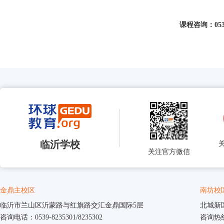
课程咨询：
05
临沂学校
关注官方微信
金鼎主校区
南坊校
临沂市兰山区沂蒙路与红旗路交汇金鼎国际5层
北城新
咨询电话：0539-8235301/8235302
咨询热线：