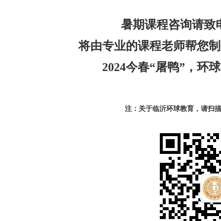
暑期课程咨询请致电05
将由专业的课程老师帮您制
2024今春“屠鸭”，
注：关于临沂环球教育，请扫