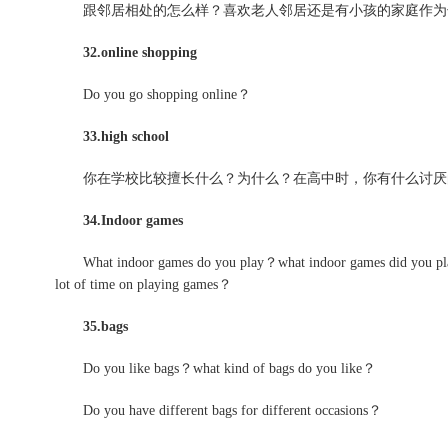
跟邻居相处的怎么样？喜欢老人邻居还是有小孩的家庭作为
32.online shopping
Do you go shopping online？
33.high school
你在学校比较擅长什么？为什么？在高中时，你有什么讨厌
34.Indoor games
What indoor games do you play？what indoor games did you pl
lot of time on playing games？
35.bags
Do you like bags？what kind of bags do you like？
Do you have different bags for different occasions？