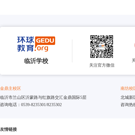
临沂学校
关注官方微信
金鼎主校区
南坊校
临沂市兰山区沂蒙路与红旗路交汇金鼎国际5层
北城新
咨询电话：0539-8235301/8235302
咨询热线：
友情链接