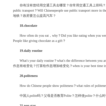
你有没有曾经用交通工具去哪里？你常用交通工具上班吗？未来公共交通工具会
public transport？Will Chinesepeople use public transport more
地铁？政府要怎么提高汽车？
18.chocolate
How often do you eat，why？Did you like eating when you we
People like giving chocolate as a gift？
19.daily routine
What's your daily routine？what's the difference bet
作息有啥变化？打算给作息增加啥变化？when is your best time in 
20.politeness
How do Chinese people show politeness？what rules of politen
中国人polite吗？父母是否教育Polite？怎样使polite
21.pop star