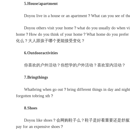
5.House/apartment
Doyou live in a house or an apartment？What can y
Doyou others visit your home？what do you usually do when visi
home？How do you think of your home？What home do 
化么？大人跟孩子哪个更能接受变化？
6.Outdooractivities
你喜欢的户外活动？你想学的户外活动？喜欢室内活动？
7.Bringthings
Whatbring when go out？bring different things
forgotten tobring sth？
8.Shoes
Doyou like shoes？会网购鞋子么？鞋子是好看重要还是舒服重
pay for an expensive shoes？