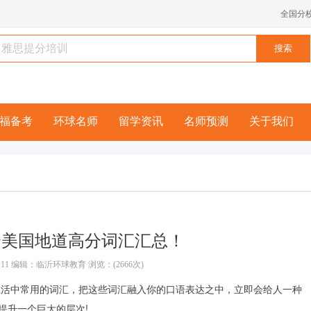
全国分
福备考
环球名师
留学资讯
名师预测
关于我们
0个美国地道高分词汇汇总！
3:56:11 编辑：临沂环球教育 浏览：(2666次)
生活中常用的词汇，把这些词汇融入你的口语表达之中，立即会给人一种
体提升一个巨大的层次!