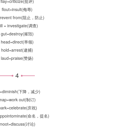
flay=criticize(批评)
flout=insult(侮辱)
=prevent from(阻止，防止)
ill = investigate(调查)
gut=destroy(摧毁)
head=direct(率领)
hold=arrest(逮捕)
laud=praise(赞扬)
4
p=diminish(下降，减少)
map=work out(制订)
ark=celebrate(庆祝)
ppointominate(命名，提名)
moot=discuss(讨论)