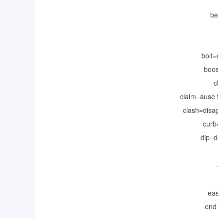
b
bolt
boo
c
claim=aus
clash=di
curb
dip=d
ea
end