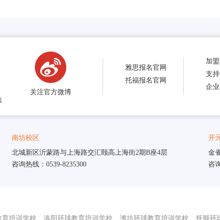
加盟
雅思报名官网
支持
托福报名官网
企业
关注官方微博
信
南坊校区
开
北城新区沂蒙路与上海路交汇颐高上海街2期B座4层
金
咨询热线：0539-8235300
咨询
教育培训学校
洛阳环球教育培训学校
潍坊环球教育培训学校
抚顺环