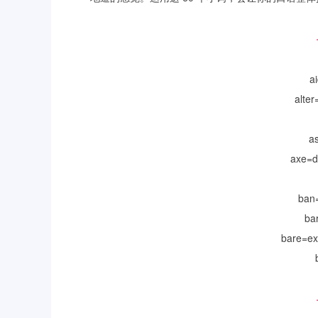
a
alte
a
axe=
ban=
ba
bare=e