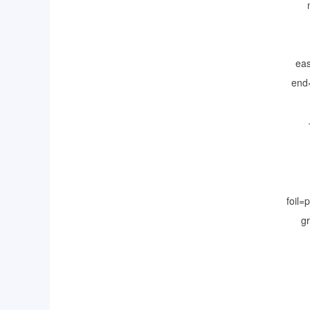
ea
end
foil
gr