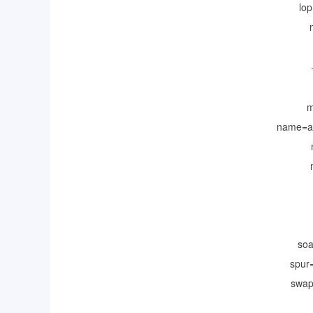
lo
m
name=a
so
spu
swa