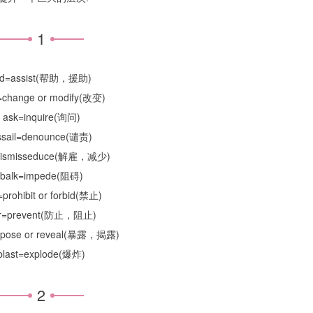
1
id=assist(帮助，援助)
r=change or modify(改变)
ask=inquire(询问)
ssail=denounce(谴责)
dismisseduce(解雇，减少)
balk=impede(阻碍)
prohibit or forbid(禁止)
r=prevent(防止，阻止)
xpose or reveal(暴露，揭露)
blast=explode(爆炸)
2