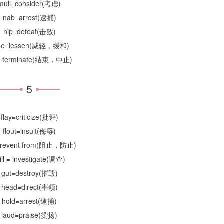
mull=consider(考虑)
nab=arrest(逮捕)
nip=defeat(击败)
se=lessen(减轻，缓和)
=terminate(结束，中止)
5
flay=criticize(批评)
flout=insult(侮辱)
=prevent from(阻止，防止)
ill = investigate(调查)
gut=destroy(摧毁)
head=direct(率领)
hold=arrest(逮捕)
laud=praise(赞扬)